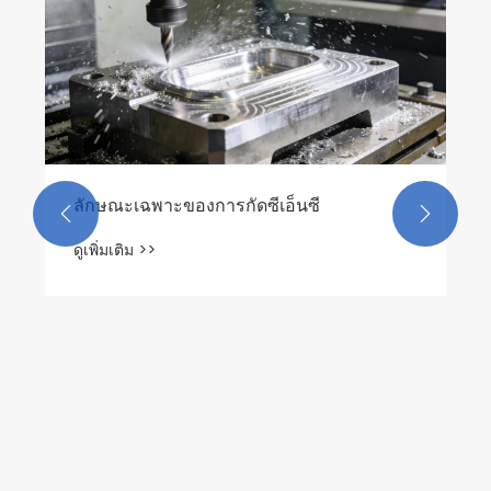
ลักษณะเฉพาะของการกัดซีเอ็นซี


ดูเพิ่มเติม >>