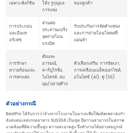
เฉพาะฟังก์ชัน
โค้ง รูกุญแจ
ของลูกค้า
การแทง
ส่วนต่อ
การประกอบ
รับประกันการจัดตำแหน่ง
ประสานแบริ่ง
และอินเท
และการถ่ายโอนโหลดที่
จุดถ่ายโอน
อร์เฟซ
แม่นยำ
แรงบิด
ดับและ
การรักษา
อารมณ์,
ตัวเลือกเสริม: การขัดเงา,
ความร้อนและ
คาร์บูไรซิ่ง,
การเคลือบแบล็คออกไซด์,
การตกแต่ง
ไนไตรด์; ลบ
อโนไดซ์ (Al), ทู่ (SS)
มุม/ปลายต๊าป
ตัวอย่างกรณี
BestPro ได้รับการว่าจ้างจากโรงงานในมาเลเซียให้ผลิตเพลาส่งกำ
ลังสแตนเลสเกรดอาหาร SUS304 เป็นชุด มีความสามารถในสภาพ
แวดล้อมที่มีความชื้นสูง ความสะอาดสูง จึงทำงานได้อย่างสมบูรณ์