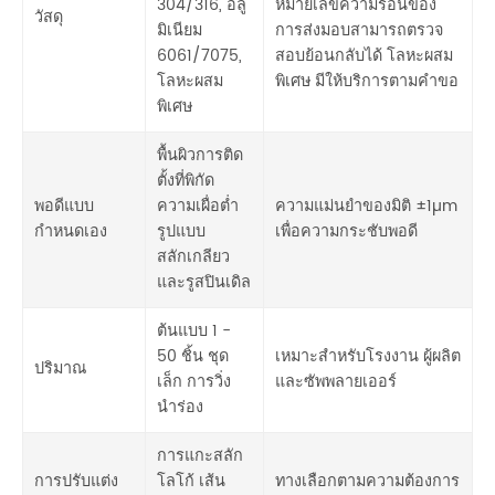
304/316, อลู
หมายเลขความร้อนของ
วัสดุ
มิเนียม
การส่งมอบสามารถตรวจ
6061/7075,
สอบย้อนกลับได้ โลหะผสม
โลหะผสม
พิเศษ มีให้บริการตามคำขอ
พิเศษ
พื้นผิวการติด
ตั้งที่พิกัด
พอดีแบบ
ความเผื่อต่ำ
ความแม่นยำของมิติ ±1µm
กำหนดเอง
รูปแบบ
เพื่อความกระชับพอดี
สลักเกลียว
และรูสปินเดิล
ต้นแบบ 1 -
50 ชิ้น ชุด
เหมาะสำหรับโรงงาน ผู้ผลิต
ปริมาณ
เล็ก การวิ่ง
และซัพพลายเออร์
นำร่อง
การแกะสลัก
การปรับแต่ง
โลโก้ เส้น
ทางเลือกตามความต้องการ