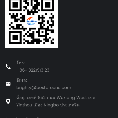
โทร:

+86-13221913123
อีเมล:

brighty@bestprocnc.com
ที่อยู่: เลขที่ 852 ถนน Wuxiang West เขต

Yinzhou เมือง Ningbo ประเทศจีน