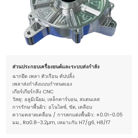
ส่วนประกอบเครื่องยนต์และระบบส่งกำลัง
ฉากยึด เพลา ตัวเรือน คัปปลิ้ง
เพลาส่งกำลังแบบกำหนดเอง
เกียร์เกียร์กลึง CNC
วัสดุ: อลูมิเนียม, เหล็กคาร์บอน, สแตนเลส
การรักษาพื้นผิว: อโนไดซ์, ขัด, เคลือบ
ความคลาดเคลื่อน / การตกแต่งพื้นผิว: ±0.01–0.05
มม., Ra0.8–3.2µm, เหมาะกับ H7/g6, H8/f7