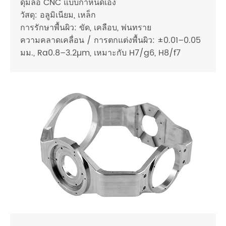
ดุมล้อ CNC แบบกำหนดเอง
วัสดุ: อลูมิเนียม, เหล็ก
การรักษาพื้นผิว: ขัด, เคลือบ, พ่นทราย
ความคลาดเคลื่อน / การตกแต่งพื้นผิว: ±0.01–0.05
มม., Ra0.8–3.2µm, เหมาะกับ H7/g6, H8/f7